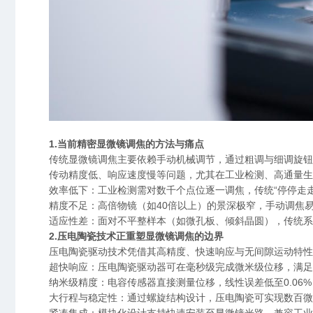
1.当前精密显微镜调焦的方法与痛点
传统显微镜调焦主要依赖手动机械调节，通过粗调与细调旋钮
传动精度低、响应速度慢等问题，尤其在工业检测、高通量生
效率低下：工业检测需对数千个点位逐一调焦，传统“停停走走
精度不足：高倍物镜（如40倍以上）的景深极窄，手动调焦
适应性差：面对不平整样本（如微孔板、倾斜晶圆），传统系
2.压电陶瓷技术正重塑显微镜调焦的边界
压电陶瓷驱动技术凭借其高精度、快速响应与无间隙运动特性
超快响应：压电陶瓷驱动器可在毫秒级完成微米级位移，满足
纳米级精度：电容传感器直接测量位移，线性误差低至0.06
大行程与稳定性：通过螺旋结构设计，压电陶瓷可实现数百微
紧凑集成：模块化设计支持快速安装至显微镜光路，兼容工业