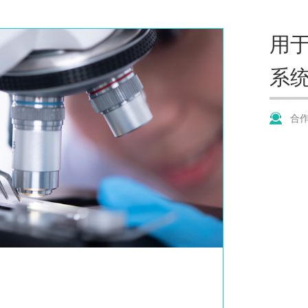
用
系
合