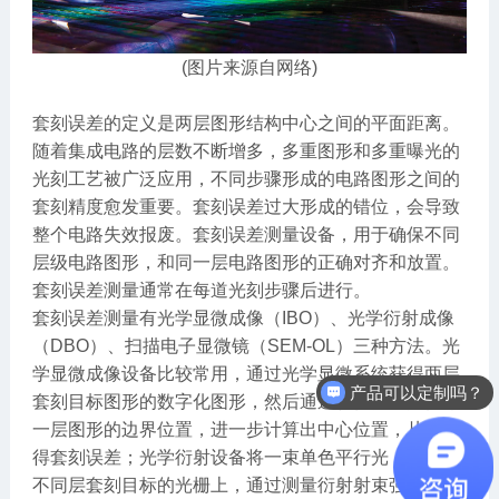
(图片来源自网络)
套刻误差的定义是两层图形结构中心之间的平面距离。
随着集成电路的层数不断增多，多重图形和多重曝光的
光刻工艺被广泛应用，不同步骤形成的电路图形之间的
套刻精度愈发重要。套刻误差过大形成的错位，会导致
整个电路失效报废。套刻误差测量设备，用于确保不同
层级电路图形，和同一层电路图形的正确对齐和放置。
套刻误差测量通常在每道光刻步骤后进行。
套刻误差测量有光学显微成像（IBO）、光学衍射成像
（DBO）、扫描电子显微镜（SEM-OL）三种方法。光
学显微成像设备比较常用，通过光学显微系统获得两层
产品可以定制吗？
套刻目标图形的数字化图形，然后通过软件算法定位每
一层图形的边界位置，进一步计算出中心位置，从而获
得套刻误差；光学衍射设备将一束单色平行光，照射到
不同层套刻目标的光栅上，通过测量衍射射束强度的不