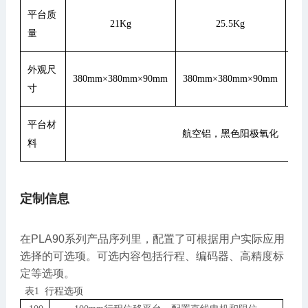
平台质
21Kg
25.5Kg
量
外观尺
380mm×380mm×90mm
380mm×380mm×90mm
43
寸
平台材
航空铝，黑色阳极氧化
料
定制信息
在PLA90系列产品序列里，配置了可根据用户实际应用
选择的可选项。可选内容包括行程、编码器、高精度标
定等选项。
表1 行程选项