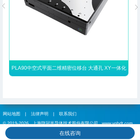


PLA90中空式平面二维精密位移台 大通孔 XY一体化
网站地图
|
法律声明
|
联系我们
© 2019-2026 上海隐冠半导体技术股份有限公司 www.ygbdt.com
在线咨询
版权所有
ICP备案：沪ICP备19035819号