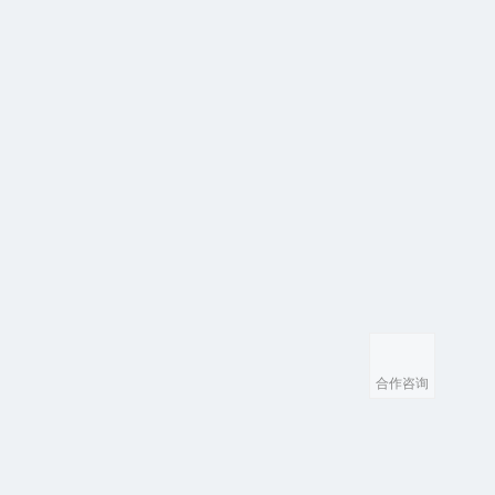
知识产权
行业动态
竞争优势
荣誉资质
扫一扫，关注隐冠公众号
发展大事件
合作咨询