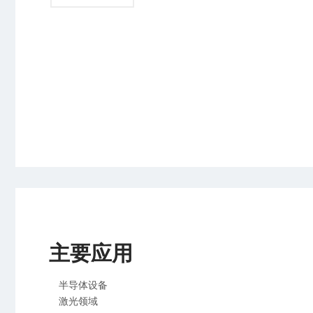
传真：+86 21 6165 9599
邮箱：info@ygbdt.com
手机：19145717135(销售专线，其他请拨总机)
上海浦东新区金海路1000号47号楼
苏州市吴江区黎里镇临沪大道1518号汾湖半导体科
技产业园2幢
成都市高新区天府二街269号27栋19层1903号
广州市黄埔区东众路42号B1幢
合作伙伴
WEISS GROUP
WEISS GmbH
主要应用
Europe: WEISS GmbH Siemensstraße 17 74722
Buchen
North America: WEISS North America, Inc.3860
半导体设备
Ben Hur Avenue Willoughby, Ohio 44094
激光领域