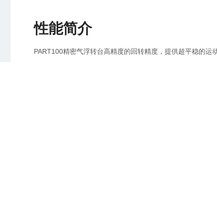
性能简介
网站地图
|
法律声明
|
联系我们
PART100精密气浮转台高精度的回转精度，提供超平稳
机械尺寸图