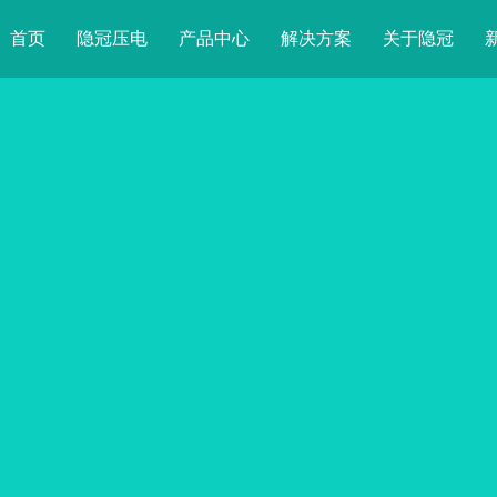
首页
隐冠压电
产品中心
解决方案
关于隐冠
冠压电
产品中心
解决方案
精密运动台系列
半导体